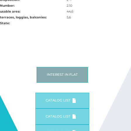
Number:
2.10
usable area:
44,6
terraces, loggias, balconies:
5,6
State:
INTEREST IN FLAT
CATALOG LIST
CATALOG LIST