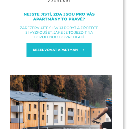
NEJSTE JISTÍ, ZDA JSOU PRO VÁS
APARTMÁNY TO PRAVÉ?
ZAREZERVUJTE SI SVŮJ POBYT A PŘIJEĎTE
SI VYZKOUŠET, JAKÉ JE TO JEZDIT NA
DOVOLENOU DO VRCHLABÍ
REZERVOVAT APARTMÁN