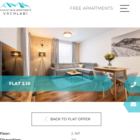
FREE APARTMENTS
FLAT 2.10
BACK TO FLAT OFFER
Floor:
2. NP
Disposition:
2+1