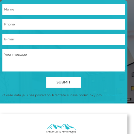
Name
Phone
E-mail
Your message
O vaše data je u nás postaráno. Přečtěte si naše podmínky pro
zpracování os.
údajů.