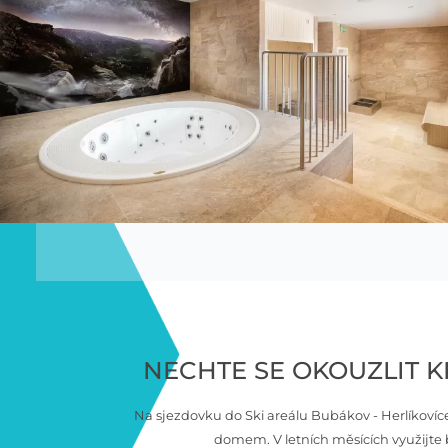
NECHTE SE OKOUZLIT 
Na sjezdovku do Ski areálu Bubákov - Herlíkovíc
domem. V letních měsících využijte bo