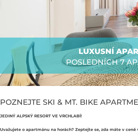
LUXUSNÍ APA
POSLEDNÍCH 7 A
POZNEJTE SKI & MT. BIKE APARTM
JEDINÝ ALPSKÝ RESORT VE VRCHLABÍ!
Uvažujete o apartmánu na horách? Zeptejte se, zda máte v ceně v