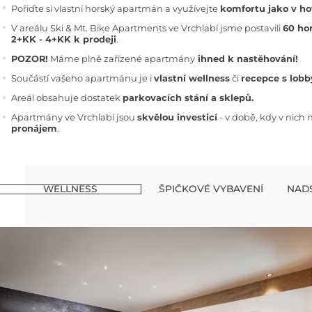
Pořiďte si vlastní horský apartmán a využívejte
komfortu jako v ho
V areálu Ski & Mt. Bike Apartments ve Vrchlabí jsme postavili
60 ho
2+KK - 4+KK k prodeji
.
POZOR!
Máme plně zařízené apartmány
ihned k nastěhování!
Součástí vašeho apartmánu je i
vlastní wellness
či
recepce s lob
Areál obsahuje dostatek
parkovacích stání a sklepů.
Apartmány ve Vrchlabí jsou
skvělou investicí
- v době, kdy v nich
pronájem
.
WELLNESS
ŠPIČKOVÉ VYBAVENÍ
NAD