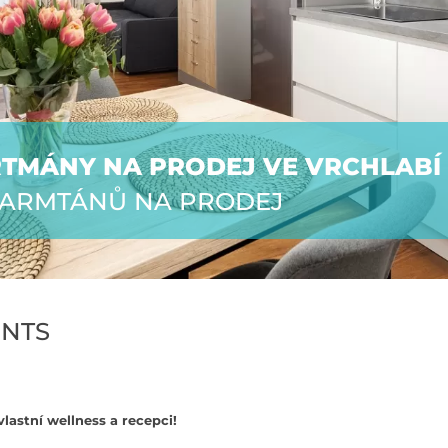
RTMÁNY NA PRODEJ VE VRCHLABÍ
PARMTÁNŮ NA PRODEJ
ENTS
lastní wellness a recepci!