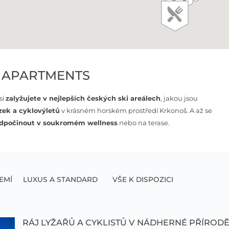
E APARTMENTS
si
zalyžujete v nejlepších českých ski areálech
, jakou jsou
zek a cyklovýletů
v krásném horském prostředí Krkonoš. A až se
dpočinout v soukromém wellness
nebo na terase.
EMÍ
LUXUS A STANDARD
VŠE K DISPOZICI
RÁJ LYŽAŘŮ A CYKLISTŮ V NÁDHERNÉ PŘÍROD