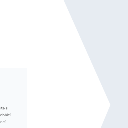
te si
rohřátí
ací