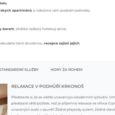
telu
.
rských apartmánů
a nabízíme vám poslední jednotky
by barem
, zkrátka veškerý hotelový servis.
 nebudete trávit dovolenou,
recepce
zajistí jejich
STANDARDNÍ SLUŽBY
HORY ZA ROHEM
RELAXACE V PODHŮŘÍ KRKONOŠ
Představte si, že se vrátíte unavení po celodenním lyžování. Umí
představit větší požitek, než je příjemná relaxace ve vířivce či p
unavených svalů v sauně? Žádné přejezdy autem, žádné otevír