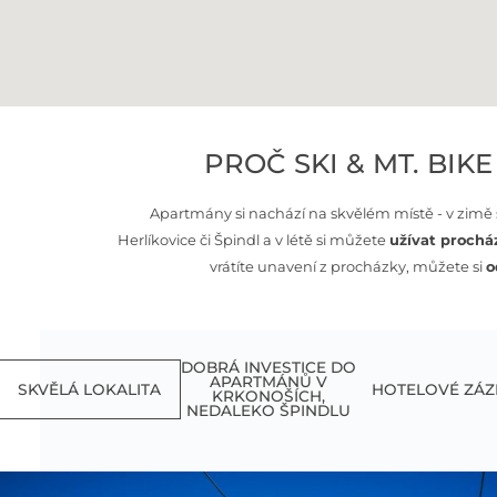
PROČ SKI & MT. BIK
Apartmány si nachází na skvělém místě - v zimě 
Herlíkovice či Špindl a v létě si můžete
užívat prochá
vrátíte unavení z procházky, můžete si
o
DOBRÁ INVESTICE DO
APARTMÁNŮ V
SKVĚLÁ LOKALITA
HOTELOVÉ ZÁZ
KRKONOŠÍCH,
NEDALEKO ŠPINDLU