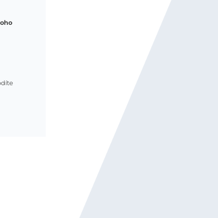
toho
odíte