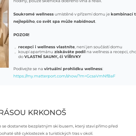
hodiny, pouze sklenička dobrého vína a relax.
Soukromé wellness
umístěné v přízemí domu je
kombinací 
nejlepšího
,
co svět spa může nabídnout
.
POZOR!
recepci i wellness vlastníte
, není jen součástí domu
koupí apartmánu
získáváte podíl
na wellness a recepci, ch
do
VLASTNÍ SAUNY, či VÍŘIVKY
Podívejte se na
virtuální prohlídku wellness
:
https://my.matterport.com/show/?m=GcsaVmNfBaF
KRÁSOU KRKONOŠ
e se dostanete bezplatným ski busem, který staví přímo před
haté sítě cyklostezek a turistických tras v okolí.