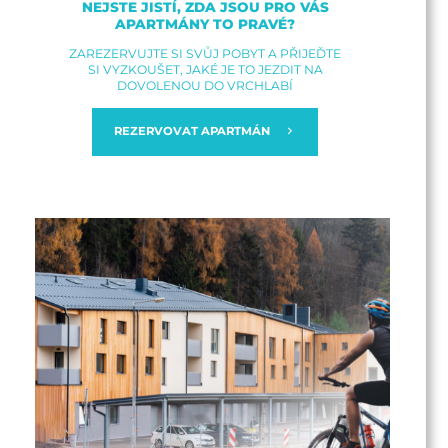
NEJSTE JISTÍ, ZDA JSOU PRO VÁS
APARTMÁNY TO PRAVÉ?
ZAREZERVUJTE SI SVŮJ POBYT A PŘIJEĎTE
SI VYZKOUŠET, JAKÉ JE TO JEZDIT NA
DOVOLENOU DO VRCHLABÍ
REZERVOVAT APARTMÁN