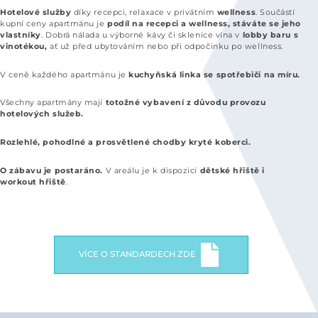
Hotelové služby
díky recepci, relaxace v privátním
wellness
. Součástí
kupní ceny apartmánu je
podíl na recepci a wellness, stáváte se jeho
vlastníky
. Dobrá nálada u výborné kávy či sklenice vína v
lobby baru s
vinotékou,
ať už před ubytováním nebo při odpočinku po wellness.
V ceně každého apartmánu je
kuchyňská linka se spotřebiči na míru.
Všechny apartmány mají
totožné
vybavení z důvodu provozu
hotelových služeb.
Rozlehlé, pohodlné a prosvětlené chodby kryté koberci.
O zábavu je postaráno.
V areálu je k dispozici
dětské hřiště i
workout hřiště
.
VÍCE O STANDARDECH ZDE