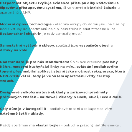
Bezpečnost objektu zvyšuje evidence přístupu díky kódovému a
čipovému přístupovému systému,
či venkovní
elektrické žaluzie
u
apartmánů v 1.NP.
Moderní čipová technologie
- všechny vstupy do domu jsou na číselný
kód + vstupy do apartmánů na čip, není třeba hledat ztracené klíče.
B
ezkontaktní check-in
je tedy samozřejmostí.
Samostatné vytápěné sklepy
, součástí jsou
vysoušeče obuvi
a
držáky na kolo
.
Nadstandard je pro nás standardem!
Špičkové dřevěné
podlahy
Kährs
,
moderní kuchyňské linky na míru, ovládání podlahového
topení přes mobilní aplikaci, stejně jako možnost rekuperace, která
NON-STOP větrá, tedy je ve Vašem apartmánu vždy čerstvý
vzduch.
Designové velkoformátové obklady a zařizovací předměty
prémiových značek – Kaldewei, Villeroy & Boch, Kludi, Tece a další.
Celý dům je v kategorii B
- podlahové topení a rekuperace vám
extrémně šetří náklady
.
Každý apartmán má
vlastní bojler
- pokud je prázdný, šetříte energii.