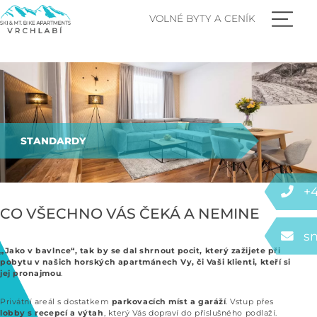
VOLNÉ BYTY A CENÍK
STANDARDY
+4
CO VŠECHNO VÁS ČEKÁ A NEMINE
s
„Jako v bavlnce“, tak by se dal shrnout pocit, který
zažijete při
pobytu v našich horských apartmánech Vy, či Vaši klienti, kteří si
jej pronajmou
.
Privátní areál s dostatkem
parkovacích míst a garáží
. Vstup přes
lobby s recepcí
a výtah
, který Vás dopraví do příslušného podlaží.