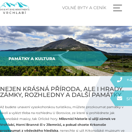
VOLNÉ BYTY A CENÍK
PAMÁTKY A KULTURA
+4
NEJEN KRÁSNÁ PŘÍRODA, ALE I HRADY,
ZÁMKY, ROZHLEDNY A DALŠÍ PAMÁTKY
s
Až budete unavení vysokohorskou turistikou, můžete prozkoumat památky v
okolí a vylézt třeba na rozhlednu U Borovice, ze které si prohlédnete jak
krkonošské masivy, tak Orlické hory.
Milovníci historie si užijí zámek ve
Vrchlabí, Horní Branné či v Jilemnici, a pokud chcete Krkonoše
prozkoumat z vědeckého hlediska
, nenechte si ujít Krkonošské muzeum ve