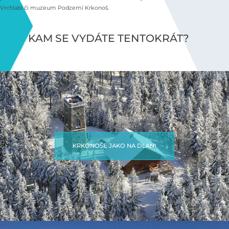
Vrchlabí či muzeum Podzemí Krkonoš.
KAM SE VYDÁTE TENTOKRÁT?
KRKONOŠE JAKO NA DLANI