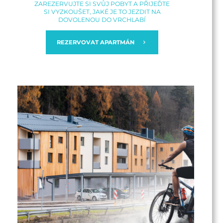
ZAREZERVUJTE SI SVŮJ POBYT A PŘIJEĎTE
SI VYZKOUŠET, JAKÉ JE TO JEZDIT NA
DOVOLENOU DO VRCHLABÍ
REZERVOVAT APARTMÁN