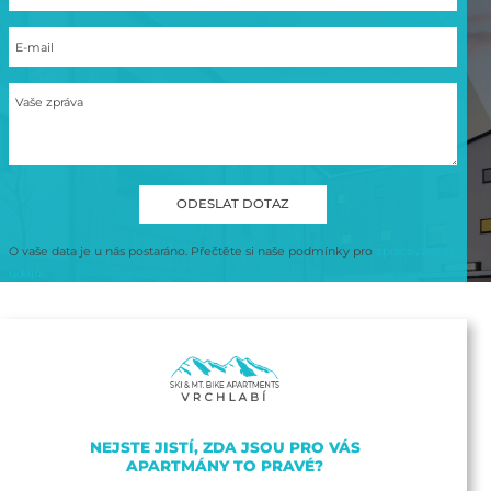
E-mail
Vaše zpráva
O vaše data je u nás postaráno. Přečtěte si naše podmínky pro
zpracování os.
údajů.
NEJSTE JISTÍ, ZDA JSOU PRO VÁS
APARTMÁNY TO PRAVÉ?