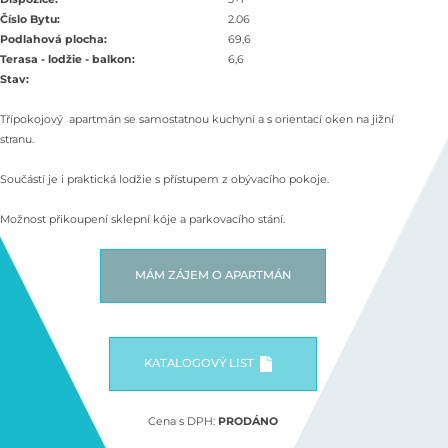
Číslo Bytu:
2.06
Podlahová plocha:
69,6
Terasa - lodžie - balkon:
6,6
Stav:
Třípokojový apartmán se samostatnou kuchyní a s orientací oken na jižní
stranu.
Součástí je i praktická lodžie s přístupem z obývacího pokoje.
Možnost přikoupení sklepní kóje a parkovacího stání.
MÁM ZÁJEM O APARTMÁN
KATALOGOVÝ LIST
Cena s DPH:
PRODÁNO