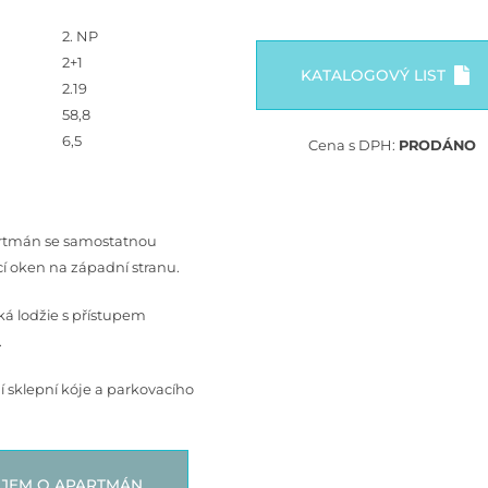
2. NP
2+1
KATALOGOVÝ LIST
2.19
58,8
6,5
Cena s DPH:
PRODÁNO
rtmán se samostatnou
cí oken na západní stranu.
cká lodžie s přístupem
.
 sklepní kóje a parkovacího
JEM O APARTMÁN