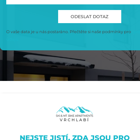
O vaše data je u nás postaráno. Přečtěte si naše podmínky pro
zpra
údajů.
NEJSTE JISTÍ, ZDA JSOU PRO