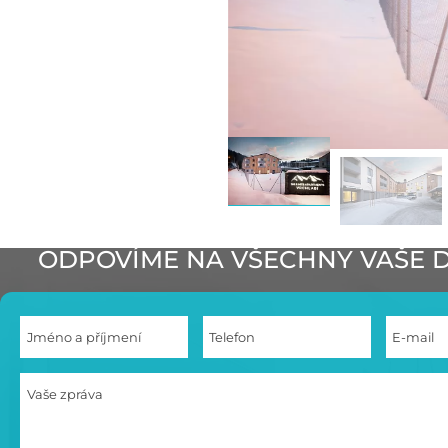
ODPOVÍME NA VŠECHNY VAŠE 
Jméno a příjmení
Telefon
E-mail
Vaše zpráva