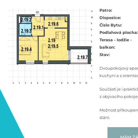
Patro:
Dispozice:
Číslo Bytu:
Podlahová plocha:
Terasa - lodžie -
balkon:
Stav:
Dvoupokojový apa
kuchyní a s orienta
Součástí je i prakti
z obývacího pokoje
Možnost přikoupení
stání.
MÁM ZÁ