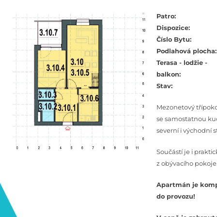
Patro:
Dispozice:
Číslo Bytu:
Podlahová plocha:
Terasa - lodžie -
balkon:
Stav:
Mezonetový třípok
se samostatnou kuc
severní i východní s
Součástí je i prakti
z obývacího pokoje
Apartmán je komp
do provozu!