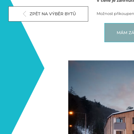
V ceně je zahrnut
Možnost přikoupení
ZPĚT NA VÝBĚR BYTŮ
MÁM ZÁ