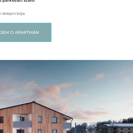
o parkovací stání!
 sklepní kóje.
JEM O APARTMÁN