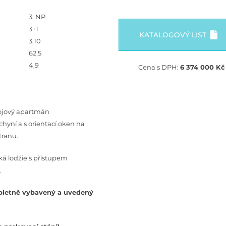
3. NP
3+1
KATALOGOVÝ LIST
3.10
62,5
4,9
Cena s DPH:
6 374 000 Kč
ojový apartmán
hyní a s orientací oken na
tranu.
cká lodžie s přístupem
.
letně vybavený a uvedený