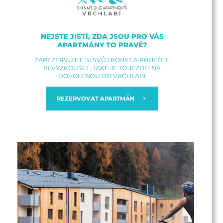
NEJSTE JISTÍ, ZDA JSOU PRO VÁS
APARTMÁNY TO PRAVÉ?
ZAREZERVUJTE SI SVŮJ POBYT A PŘIJEĎTE
SI VYZKOUŠET, JAKÉ JE TO JEZDIT NA
DOVOLENOU DO VRCHLABÍ
REZERVOVAT APARTMÁN