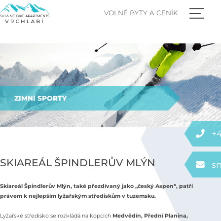
VOLNÉ BYTY A CENÍK
ZIMNÍ SPORTY
+4
SKIAREÁL ŠPINDLERŮV MLÝN
s
Skiareál Špindlerův Mlýn, také přezdívaný jako „český Aspen“, patří
právem k nejlepším lyžařským střediskům v tuzemsku.
Lyžařské středisko se rozkládá na kopcích
Medvědín, Přední Planina,