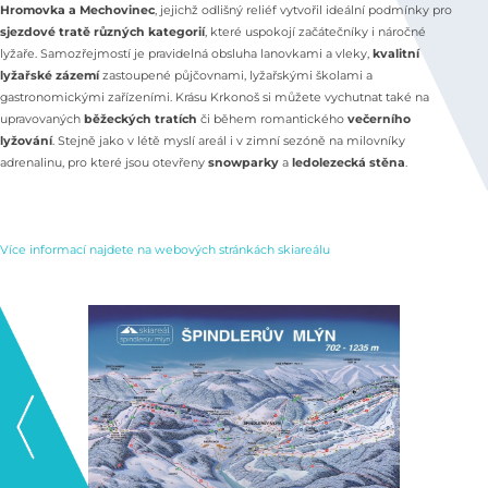
Hromovka a Mechovinec
, jejichž odlišný reliéf vytvořil ideální podmínky pro
sjezdové tratě různých kategorií
, které uspokojí začátečníky i náročné
lyžaře. Samozřejmostí je pravidelná obsluha lanovkami a vleky,
kvalitní
lyžařské zázemí
zastoupené půjčovnami, lyžařskými školami a
gastronomickými zařízeními. Krásu Krkonoš si můžete vychutnat také na
upravovaných
běžeckých tratích
či během romantického
večerního
lyžování
. Stejně jako v létě myslí areál i v zimní sezóně na milovníky
adrenalinu, pro které jsou otevřeny
snowparky
a
ledolezecká stěna
.
Více informací najdete na webových stránkách skiareálu