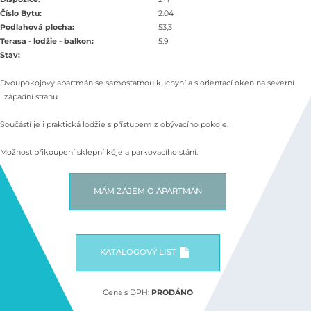
Číslo Bytu:
2.04
Podlahová plocha:
53,3
Terasa - lodžie - balkon:
5,9
Stav:
Dvoupokojový apartmán se samostatnou kuchyní a s orientací oken na severní
i západní stranu.
Součástí je i praktická lodžie s přístupem z obývacího pokoje.
Možnost přikoupení sklepní kóje a parkovacího stání.
MÁM ZÁJEM O APARTMÁN
KATALOGOVÝ LIST
Cena s DPH:
PRODÁNO