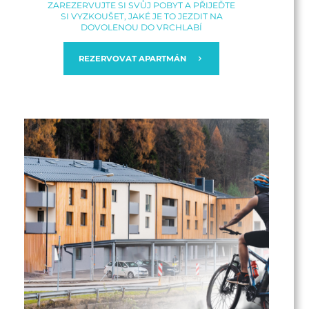
ZAREZERVUJTE SI SVŮJ POBYT A PŘIJEĎTE
SI VYZKOUŠET, JAKÉ JE TO JEZDIT NA
DOVOLENOU DO VRCHLABÍ
REZERVOVAT APARTMÁN