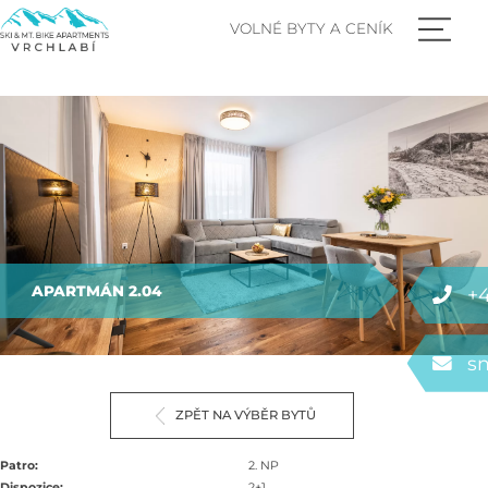
VOLNÉ BYTY A CENÍK
APARTMÁN 2.04
+4
s
ZPĚT NA VÝBĚR BYTŮ
Patro:
2. NP
Dispozice:
2+1