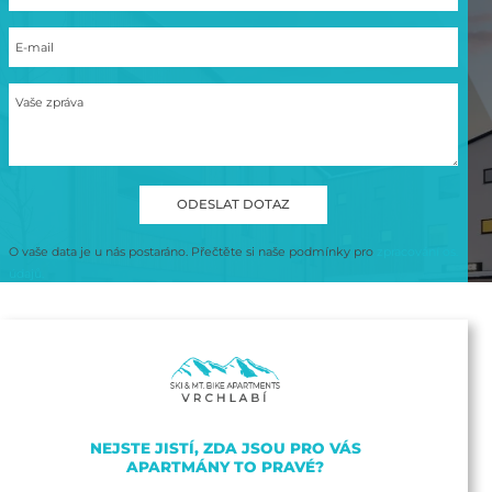
E-mail
Vaše zpráva
O vaše data je u nás postaráno. Přečtěte si naše podmínky pro
zpracování os.
údajů.
NEJSTE JISTÍ, ZDA JSOU PRO VÁS
APARTMÁNY TO PRAVÉ?