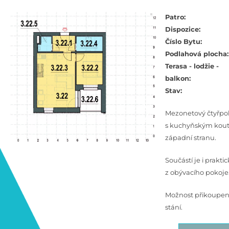
Patro:
Dispozice:
Číslo Bytu:
Podlahová plocha:
Terasa - lodžie -
balkon:
Stav:
Mezonetový čtyřpo
s kuchyňským koute
západní stranu.
Součástí je i prakti
z obývacího pokoje
Možnost přikoupení
stání.