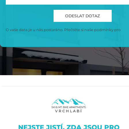
O vaše data je u nás postaráno. Přečtěte si naše podmínky pro
zpra
údajů.
NEJSTE JISTÍ, ZDA JSOU PRO