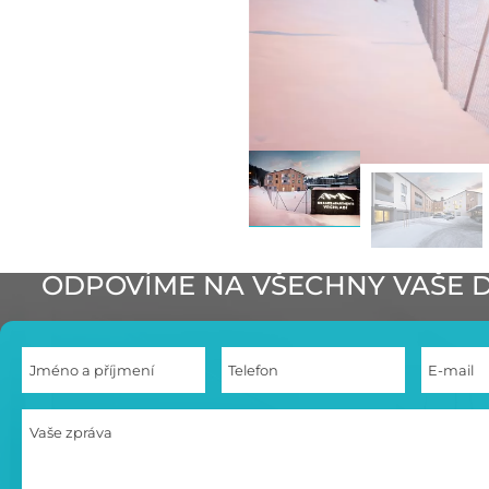
ODPOVÍME NA VŠECHNY VAŠE 
Jméno a příjmení
Telefon
E-mail
Vaše zpráva