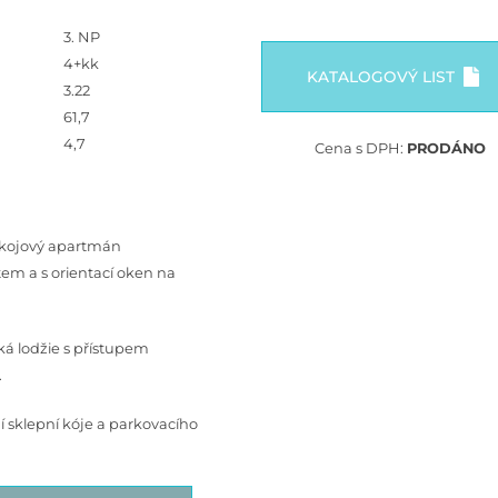
3. NP
4+kk
KATALOGOVÝ LIST
3.22
61,7
4,7
Cena s DPH:
PRODÁNO
kojový apartmán
m a s orientací oken na
cká lodžie s přístupem
.
 sklepní kóje a parkovacího