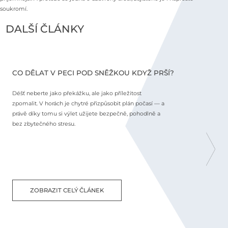
soukromí.
DALŠÍ ČLÁNKY
CO DĚLAT V PECI POD SNĚŽKOU KDYŽ PRŠÍ?
C
Déšť neberte jako překážku, ale jako příležitost
N
zpomalit. V horách je chytré přizpůsobit plán počasí — a
j
právě díky tomu si výlet užijete bezpečně, pohodlně a
o
bez zbytečného stresu.
m
p
s
ZOBRAZIT CELÝ ČLÁNEK