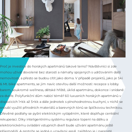
Proč je investice do horských apartmánů takové terno? Návštěvníci si zde
mohou užívat dovolené bez starostí a námahy spojených s udržováním další
nemovitosti, a přesto se budou cítit jako doma. V případě projektů, jako je Ski
& Mt. bike apartments, se jim navíc otevřou další možnosti: recepce s lobby
barem, soukromé wellness, dětské hřiště, úklid apartmánu, dokonce i snídaně
za dveře. Polyfunkční dům nabízí téměř 60 luxusních horských apartmánů v
dispozicích 1+kk až 5+kk a dále jednotek s plnohodnotnou kuchyní, v nichž se
snoubí využití přírodních materiálů a barevných tónů se špičkovou technikou.
Dřevěné podlahy se pyšní elektrickým vytápěním, které doplňuje centrální
rekuperaci. Díky inteligentnímu systému regulace topení na dálku a
elektronickému ovládání vstupních dveří bude užívání apartmánu ještě
příjemnější. A protože se jedná o uzavřený areál, zajištěno je i naprosté