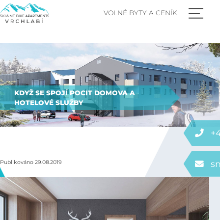
VOLNÉ BYTY A CENÍK
KDYŽ SE SPOJÍ POCIT DOMOVA A
HOTELOVÉ SLUŽBY
+4
Publikováno 29.08.2019
s