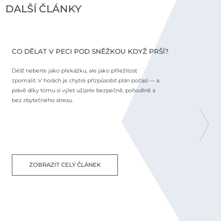
DALŠÍ ČLÁNKY
CO DĚLAT V PECI POD SNĚŽKOU KDYŽ PRŠÍ?
C
Déšť neberte jako překážku, ale jako příležitost
N
zpomalit. V horách je chytré přizpůsobit plán počasí — a
j
právě díky tomu si výlet užijete bezpečně, pohodlně a
o
bez zbytečného stresu.
m
p
s
ZOBRAZIT CELÝ ČLÁNEK