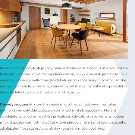
Investice do nemovitostí je coby pasivní dlouhodobé a nepříliš rizikové uložení
finančních prostředků velmi populární volbou, obvykle se však jedná o koupi a
následný pronájem velkoměstských bytů nebo kancelářských prostor. Horské
nemovitosti jsou fenoménem, který se ve větší míře rozmáhá až v posledních
několika letech, ale o to strmější je jejich vzestup.
Důvody jsou jasné:
kromě pravidelného příjmu přináší svým majitelům i
nefinanční výhody. Jde zkrátka o kombinaci místa k odpočinku, které si
zamilujete, a výhodné investiční příležitosti. Kdykoliv si vzpomenete, budete
mít k dispozici komfortní útočiště v lůně přírody, v němž si užijete občasného
„chalupaření“ bez starostí a po zbytek roku vám může vydělávat.