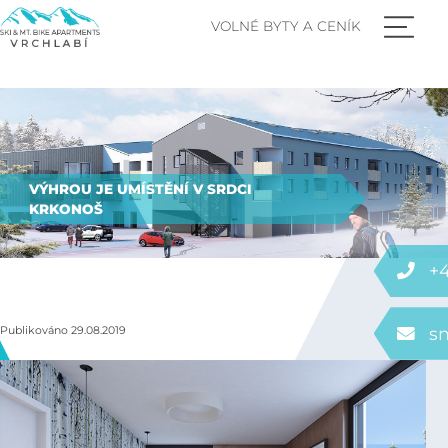
VOLNÉ BYTY A CENÍK
VÝHROU JE UMÍSTĚNÍ V SRDCI
KRKONOŠ
+4
Publikováno 29.08.2019
s