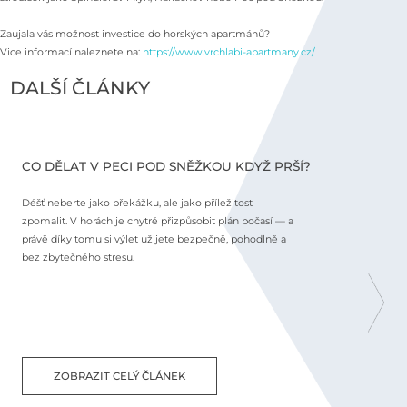
Zaujala vás možnost investice do horských apartmánů?
Vice informací naleznete na:
https://www.vrchlabi-apartmany.cz/
DALŠÍ ČLÁNKY
CO DĚLAT V PECI POD SNĚŽKOU KDYŽ PRŠÍ?
C
Déšť neberte jako překážku, ale jako příležitost
N
zpomalit. V horách je chytré přizpůsobit plán počasí — a
j
právě díky tomu si výlet užijete bezpečně, pohodlně a
o
bez zbytečného stresu.
m
p
s
ZOBRAZIT CELÝ ČLÁNEK