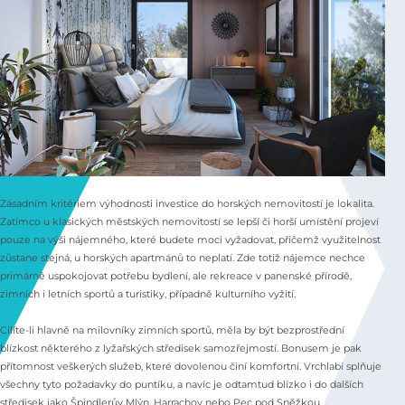
Zásadním kritériem výhodnosti investice do horských nemovitostí je lokalita.
Zatímco u klasických městských nemovitostí se lepší či horší umístění projeví
pouze na výši nájemného, které budete moci vyžadovat, přičemž využitelnost
zůstane stejná, u horských apartmánů to neplatí. Zde totiž nájemce nechce
primárně uspokojovat potřebu bydlení, ale rekreace v panenské přírodě,
zimních i letních sportů a turistiky, případně kulturního vyžití.
Cílíte-li hlavně na milovníky zimních sportů, měla by být bezprostřední
blízkost některého z lyžařských středisek samozřejmostí. Bonusem je pak
přítomnost veškerých služeb, které dovolenou činí komfortní. Vrchlabí splňuje
všechny tyto požadavky do puntíku, a navíc je odtamtud blízko i do dalších
středisek jako Špindlerův Mlýn, Harrachov nebo Pec pod Sněžkou.